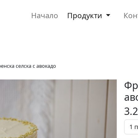
Начало
Продукти
Кон
енска селска с авокадо
Фр
ав
3.2