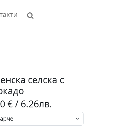
такти
енска селска с
окадо
0 € / 6.26лв.