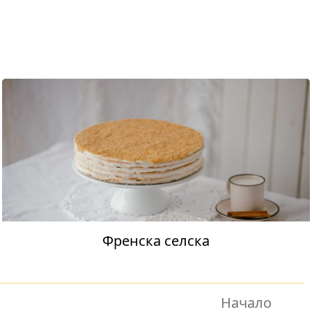
Френска селска
Начало