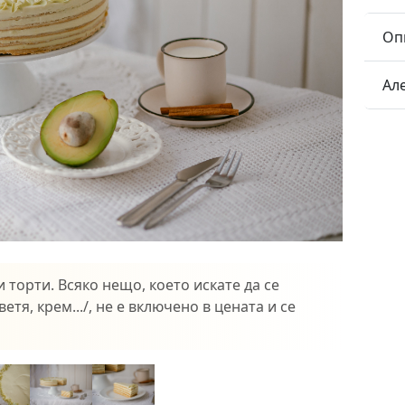
Оп
Ал
 торти. Всяко нещо, което искате да се
етя, крем.../, не е включено в цената и се